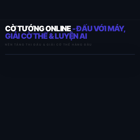
CỜ TƯỚNG ONLINE
- ĐẤU VỚI MÁY,
GIẢI CỜ THẾ & LUYỆN AI
NỀN TẢNG THI ĐẤU & GIẢI CỜ THẾ HÀNG ĐẦU