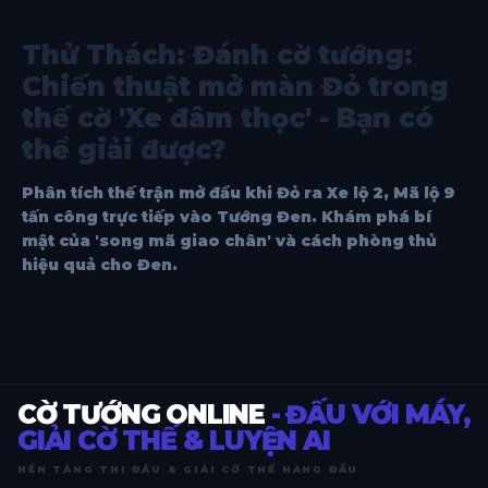
Thử Thách: Đánh cờ tướng:
Chiến thuật mở màn Đỏ trong
thế cờ 'Xe đâm thọc' - Bạn có
thể giải được?
Phân tích thế trận mở đầu khi Đỏ ra Xe lộ 2, Mã lộ 9
tấn công trực tiếp vào Tướng Đen. Khám phá bí
mật của 'song mã giao chân' và cách phòng thủ
hiệu quả cho Đen.
CỜ TƯỚNG ONLINE
- ĐẤU VỚI MÁY,
GIẢI CỜ THẾ & LUYỆN AI
NỀN TẢNG THI ĐẤU & GIẢI CỜ THẾ HÀNG ĐẦU