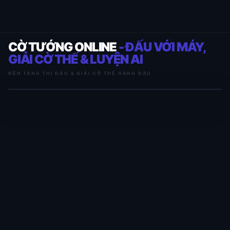
CỜ TƯỚNG ONLINE
- ĐẤU VỚI MÁY,
GIẢI CỜ THẾ & LUYỆN AI
NỀN TẢNG THI ĐẤU & GIẢI CỜ THẾ HÀNG ĐẦU