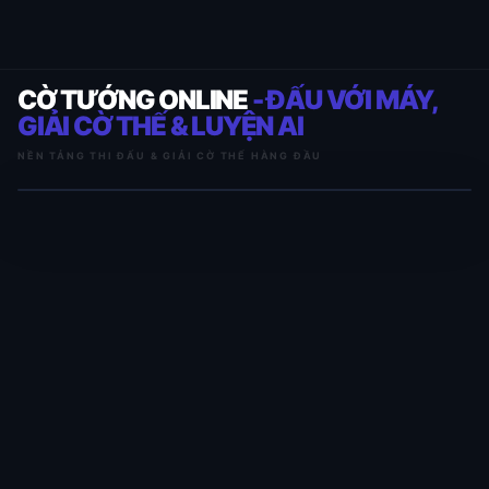
CỜ TƯỚNG ONLINE
- ĐẤU VỚI MÁY,
GIẢI CỜ THẾ & LUYỆN AI
NỀN TẢNG THI ĐẤU & GIẢI CỜ THẾ HÀNG ĐẦU