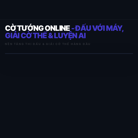
CỜ TƯỚNG ONLINE
- ĐẤU VỚI MÁY,
GIẢI CỜ THẾ & LUYỆN AI
NỀN TẢNG THI ĐẤU & GIẢI CỜ THẾ HÀNG ĐẦU