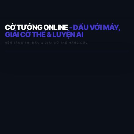
CỜ TƯỚNG ONLINE
- ĐẤU VỚI MÁY,
GIẢI CỜ THẾ & LUYỆN AI
NỀN TẢNG THI ĐẤU & GIẢI CỜ THẾ HÀNG ĐẦU