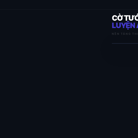
CỜ TƯ
LUYỆN 
NỀN TẢNG TH