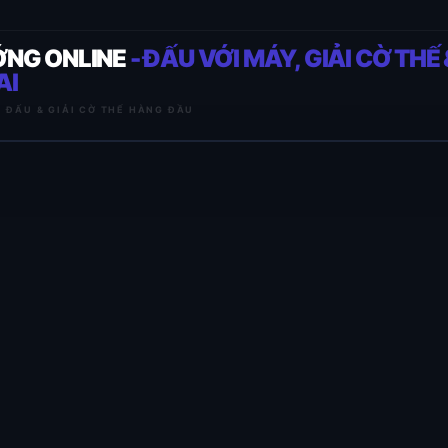
ỚNG ONLINE
- ĐẤU VỚI MÁY, GIẢI CỜ THẾ 
AI
I ĐẤU & GIẢI CỜ THẾ HÀNG ĐẦU