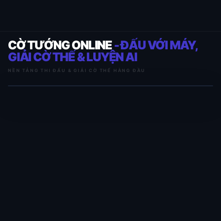
CỜ TƯỚNG ONLINE
- ĐẤU VỚI MÁY,
GIẢI CỜ THẾ & LUYỆN AI
NỀN TẢNG THI ĐẤU & GIẢI CỜ THẾ HÀNG ĐẦU