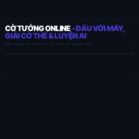
CỜ TƯỚNG ONLINE
- ĐẤU VỚI MÁY,
GIẢI CỜ THẾ & LUYỆN AI
NỀN TẢNG THI ĐẤU & GIẢI CỜ THẾ HÀNG ĐẦU