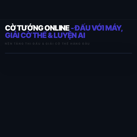
CỜ TƯỚNG ONLINE
- ĐẤU VỚI MÁY,
GIẢI CỜ THẾ & LUYỆN AI
NỀN TẢNG THI ĐẤU & GIẢI CỜ THẾ HÀNG ĐẦU