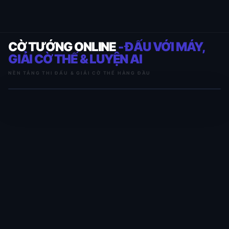
CỜ TƯỚNG ONLINE
- ĐẤU VỚI MÁY,
GIẢI CỜ THẾ & LUYỆN AI
NỀN TẢNG THI ĐẤU & GIẢI CỜ THẾ HÀNG ĐẦU