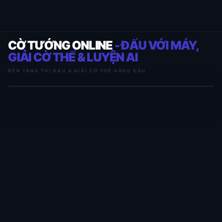
CỜ TƯỚNG ONLINE
- ĐẤU VỚI MÁY,
GIẢI CỜ THẾ & LUYỆN AI
NỀN TẢNG THI ĐẤU & GIẢI CỜ THẾ HÀNG ĐẦU