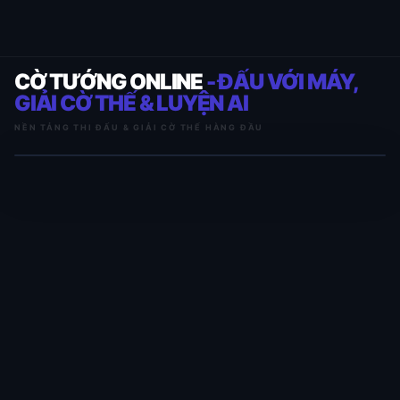
CỜ TƯỚNG ONLINE
- ĐẤU VỚI MÁY,
GIẢI CỜ THẾ & LUYỆN AI
NỀN TẢNG THI ĐẤU & GIẢI CỜ THẾ HÀNG ĐẦU