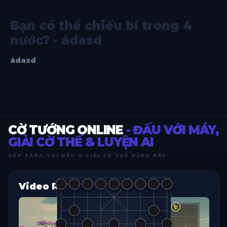
Bạn có thể chiếu bí trong 4
nước? - ádasd
ádasd
CỜ TƯỚNG ONLINE
- ĐẤU VỚI MÁY,
GIẢI CỜ THẾ & LUYỆN AI
NỀN TẢNG THI ĐẤU & GIẢI CỜ THẾ HÀNG ĐẦU
Video Replay