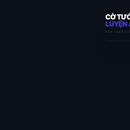
CỜ TƯ
LUYỆN 
NỀN TẢNG TH