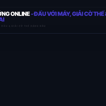
ỚNG ONLINE
- ĐẤU VỚI MÁY, GIẢI CỜ THẾ 
AI
I ĐẤU & GIẢI CỜ THẾ HÀNG ĐẦU