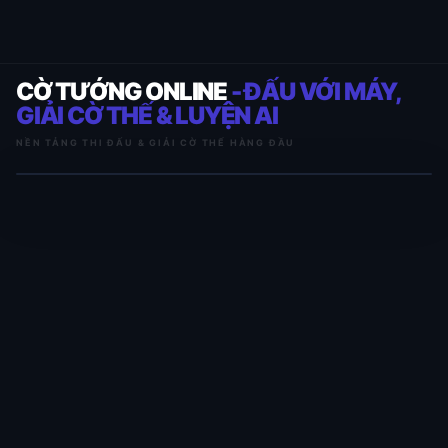
CỜ TƯỚNG ONLINE
- ĐẤU VỚI MÁY,
GIẢI CỜ THẾ & LUYỆN AI
NỀN TẢNG THI ĐẤU & GIẢI CỜ THẾ HÀNG ĐẦU