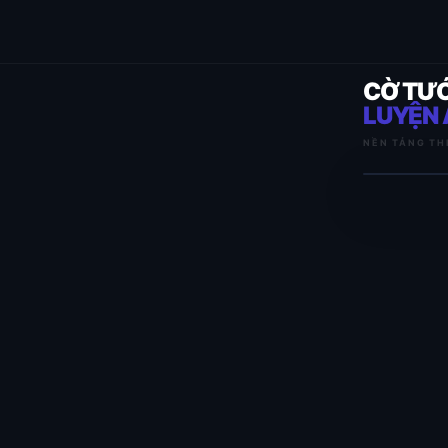
CỜ TƯ
LUYỆN 
NỀN TẢNG TH