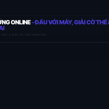
ỚNG ONLINE
- ĐẤU VỚI MÁY, GIẢI CỜ THẾ 
AI
I ĐẤU & GIẢI CỜ THẾ HÀNG ĐẦU