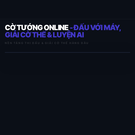
CỜ TƯỚNG ONLINE
- ĐẤU VỚI MÁY,
GIẢI CỜ THẾ & LUYỆN AI
NỀN TẢNG THI ĐẤU & GIẢI CỜ THẾ HÀNG ĐẦU