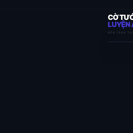
CỜ TƯ
LUYỆN 
NỀN TẢNG TH