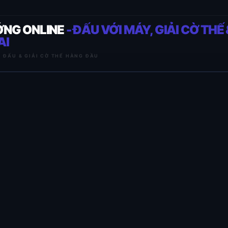
ỚNG ONLINE
- ĐẤU VỚI MÁY, GIẢI CỜ THẾ 
AI
I ĐẤU & GIẢI CỜ THẾ HÀNG ĐẦU