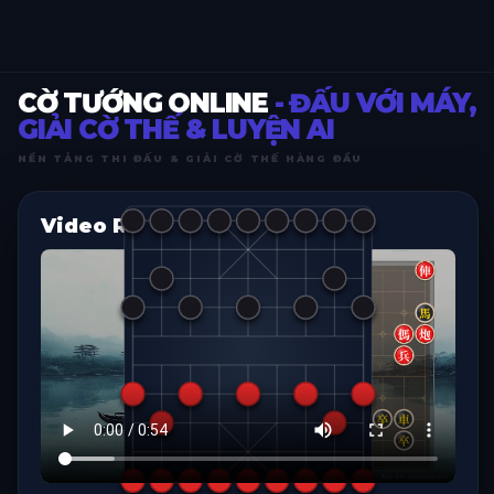
CỜ TƯỚNG ONLINE
- ĐẤU VỚI MÁY,
GIẢI CỜ THẾ & LUYỆN AI
NỀN TẢNG THI ĐẤU & GIẢI CỜ THẾ HÀNG ĐẦU
Video Replay