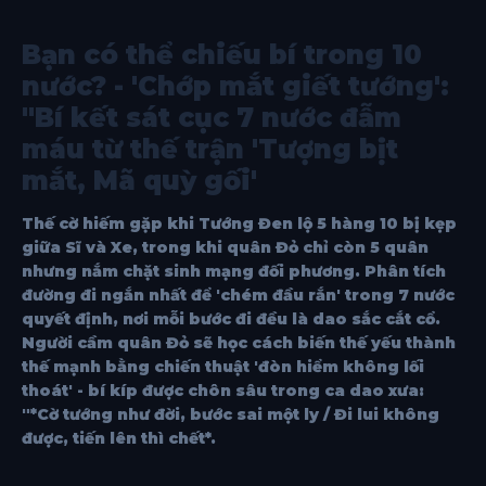
Bạn có thể chiếu bí trong 10
nước? - 'Chớp mắt giết tướng':
"Bí kết sát cục 7 nước đẫm
máu từ thế trận 'Tượng bịt
mắt, Mã quỳ gối'
Thế cờ hiếm gặp khi Tướng Đen lộ 5 hàng 10 bị kẹp
giữa Sĩ và Xe, trong khi quân Đỏ chỉ còn 5 quân
nhưng nắm chặt sinh mạng đối phương. Phân tích
đường đi ngắn nhất để 'chém đầu rắn' trong 7 nước
quyết định, nơi mỗi bước đi đều là dao sắc cắt cổ.
Người cầm quân Đỏ sẽ học cách biến thế yếu thành
thế mạnh bằng chiến thuật 'đòn hiểm không lối
thoát' - bí kíp được chôn sâu trong ca dao xưa:
"*Cờ tướng như đời, bước sai một ly / Đi lui không
được, tiến lên thì chết*.