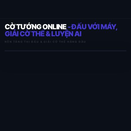
CỜ TƯỚNG ONLINE
- ĐẤU VỚI MÁY,
GIẢI CỜ THẾ & LUYỆN AI
NỀN TẢNG THI ĐẤU & GIẢI CỜ THẾ HÀNG ĐẦU