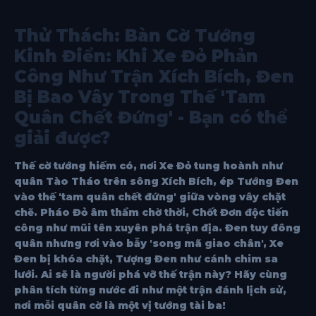
Thử Thách: Bàn Cờ Tướng
Kinh Điển: Khi Xe Đỏ Phản
Công Như Trận Xích Bích, Đen
Bị Bao Vây Trong Thế 'Tam
Quân Chết Đứng' - Bạn có thể
giải được?
Thế cờ tướng hiếm có, nơi Xe Đỏ tung hoành như
quân Tào Tháo trên sông Xích Bích, ép Tướng Đen
vào thế 'tam quân chết đứng' giữa vòng vây chặt
chẽ. Pháo Đỏ âm thầm chờ thời, Chốt Đơn độc tiến
công như mũi tên xuyên phá trận địa. Đen tuy đông
quân nhưng rơi vào bẫy 'song mã giao chân', Xe
Đen bị khóa chặt, Tượng Đen như cánh chim sa
lưới. Ai sẽ là người phá vỡ thế trận này? Hãy cùng
phân tích từng nước đi như một trận đánh lịch sử,
nơi mỗi quân cờ là một vị tướng tài ba!