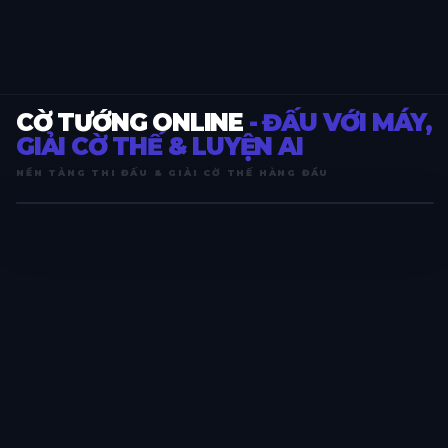
CỜ TƯỚNG ONLINE
- ĐẤU VỚI MÁY,
GIẢI CỜ THẾ & LUYỆN AI
NỀN TẢNG THI ĐẤU & GIẢI CỜ THẾ HÀNG ĐẦU