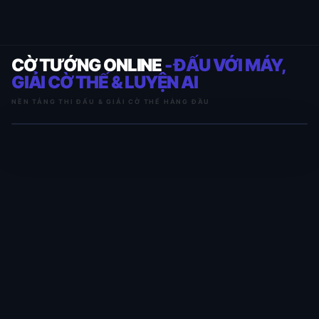
CỜ TƯỚNG ONLINE
- ĐẤU VỚI MÁY,
GIẢI CỜ THẾ & LUYỆN AI
NỀN TẢNG THI ĐẤU & GIẢI CỜ THẾ HÀNG ĐẦU