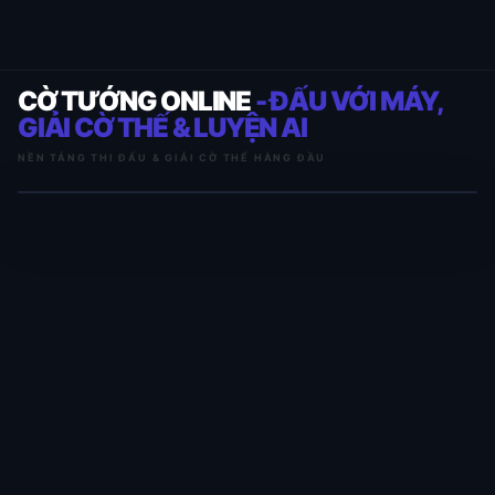
CỜ TƯỚNG ONLINE
- ĐẤU VỚI MÁY,
GIẢI CỜ THẾ & LUYỆN AI
NỀN TẢNG THI ĐẤU & GIẢI CỜ THẾ HÀNG ĐẦU