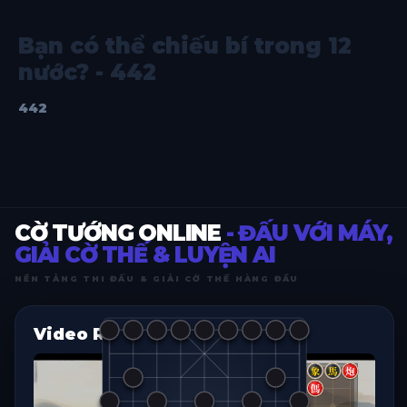
Bạn có thể chiếu bí trong 12
nước? - 442
442
CỜ TƯỚNG ONLINE
- ĐẤU VỚI MÁY,
GIẢI CỜ THẾ & LUYỆN AI
NỀN TẢNG THI ĐẤU & GIẢI CỜ THẾ HÀNG ĐẦU
Video Replay