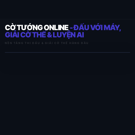
CỜ TƯỚNG ONLINE
- ĐẤU VỚI MÁY,
GIẢI CỜ THẾ & LUYỆN AI
NỀN TẢNG THI ĐẤU & GIẢI CỜ THẾ HÀNG ĐẦU