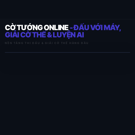
CỜ TƯỚNG ONLINE
- ĐẤU VỚI MÁY,
GIẢI CỜ THẾ & LUYỆN AI
NỀN TẢNG THI ĐẤU & GIẢI CỜ THẾ HÀNG ĐẦU