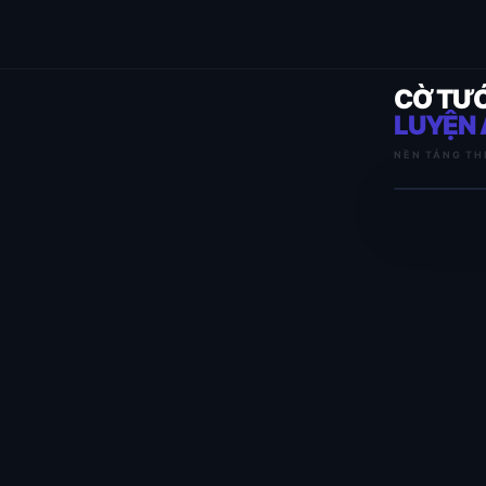
CỜ TƯ
LUYỆN 
NỀN TẢNG TH