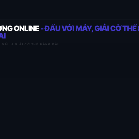
ỚNG ONLINE
- ĐẤU VỚI MÁY, GIẢI CỜ THẾ 
AI
I ĐẤU & GIẢI CỜ THẾ HÀNG ĐẦU