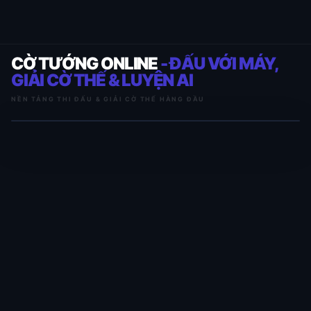
CỜ TƯỚNG ONLINE
- ĐẤU VỚI MÁY,
GIẢI CỜ THẾ & LUYỆN AI
NỀN TẢNG THI ĐẤU & GIẢI CỜ THẾ HÀNG ĐẦU