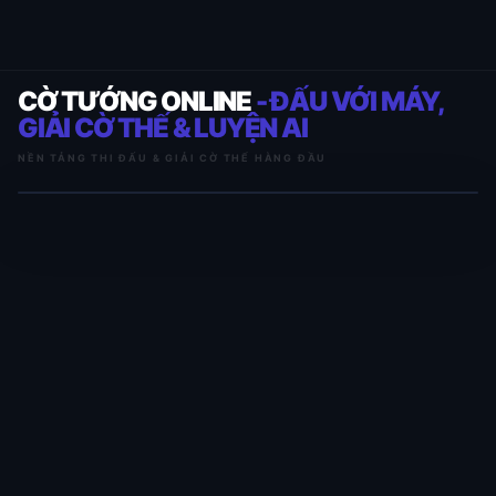
CỜ TƯỚNG ONLINE
- ĐẤU VỚI MÁY,
GIẢI CỜ THẾ & LUYỆN AI
NỀN TẢNG THI ĐẤU & GIẢI CỜ THẾ HÀNG ĐẦU