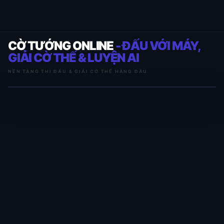
CỜ TƯỚNG ONLINE
- ĐẤU VỚI MÁY,
GIẢI CỜ THẾ & LUYỆN AI
NỀN TẢNG THI ĐẤU & GIẢI CỜ THẾ HÀNG ĐẦU