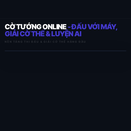
CỜ TƯỚNG ONLINE
- ĐẤU VỚI MÁY,
GIẢI CỜ THẾ & LUYỆN AI
NỀN TẢNG THI ĐẤU & GIẢI CỜ THẾ HÀNG ĐẦU