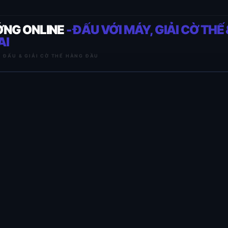
ỚNG ONLINE
- ĐẤU VỚI MÁY, GIẢI CỜ THẾ 
AI
I ĐẤU & GIẢI CỜ THẾ HÀNG ĐẦU