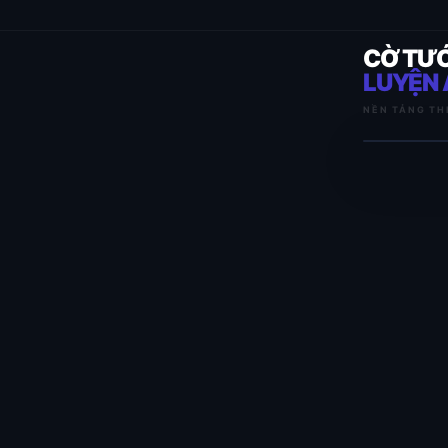
CỜ TƯ
LUYỆN 
NỀN TẢNG TH