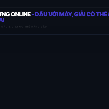
ỚNG ONLINE
- ĐẤU VỚI MÁY, GIẢI CỜ THẾ 
AI
I ĐẤU & GIẢI CỜ THẾ HÀNG ĐẦU