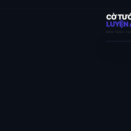
CỜ TƯ
LUYỆN 
NỀN TẢNG TH