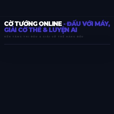
CỜ TƯỚNG ONLINE
- ĐẤU VỚI MÁY,
GIẢI CỜ THẾ & LUYỆN AI
NỀN TẢNG THI ĐẤU & GIẢI CỜ THẾ HÀNG ĐẦU