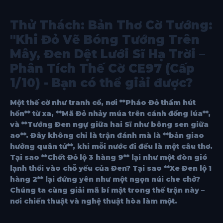
Thử Thách: Bản Thơ Cờ Tướng:
"Khi Đỏ Vẽ Bóng Tướng Trên
Mây, Đen Dệt Lưới Sĩ Hạ Trời –
Phân Tích Thế Cờ CE97 (Cấp
1/10) - Bạn có thể giải được?
Một thế cờ như tranh cổ, nơi **Pháo Đỏ thầm hút
hồn** từ xa, **Mã Đỏ nhảy múa trên cánh đồng lúa**,
và **Tướng Đen ngự giữa hai Sĩ như bông sen giữa
ao**. Đây không chỉ là trận đánh mà là **bản giao
hưởng quân tử**, khi mỗi nước đi đều là một câu thơ.
Tại sao **Chốt Đỏ lộ 3 hàng 9** lại như một đòn gió
lạnh thổi vào chỗ yếu của Đen? Tại sao **Xe Đen lộ 1
hàng 2** lại đứng yên như một ngọn núi che chở?
Chúng ta cùng giải mã bí mật trong thế trận này –
nơi chiến thuật và nghệ thuật hòa làm một.