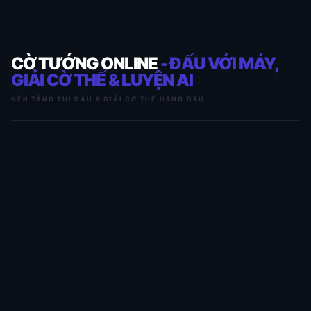
CỜ TƯỚNG ONLINE
- ĐẤU VỚI MÁY,
GIẢI CỜ THẾ & LUYỆN AI
NỀN TẢNG THI ĐẤU & GIẢI CỜ THẾ HÀNG ĐẦU