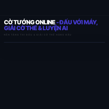
CỜ TƯỚNG ONLINE
- ĐẤU VỚI MÁY,
GIẢI CỜ THẾ & LUYỆN AI
NỀN TẢNG THI ĐẤU & GIẢI CỜ THẾ HÀNG ĐẦU