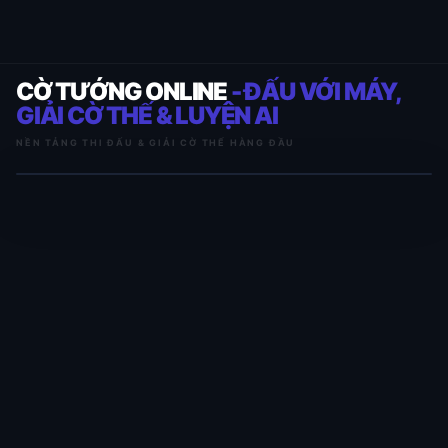
CỜ TƯỚNG ONLINE
- ĐẤU VỚI MÁY,
GIẢI CỜ THẾ & LUYỆN AI
NỀN TẢNG THI ĐẤU & GIẢI CỜ THẾ HÀNG ĐẦU