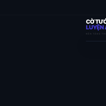
CỜ TƯ
LUYỆN 
NỀN TẢNG TH