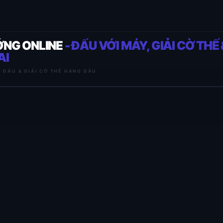
ỚNG ONLINE
- ĐẤU VỚI MÁY, GIẢI CỜ THẾ 
AI
I ĐẤU & GIẢI CỜ THẾ HÀNG ĐẦU