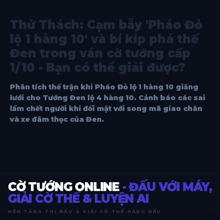
Thử Thách: Cạm bẫy 'Pháo Đỏ
lộ 1 hàng 10' và bí kíp phá thế
Đen trong ván cờ tướng cấp
1/10 - Bạn có thể giải được?
Phân tích thế trận khi Pháo Đỏ lộ 1 hàng 10 giăng
lưới cho Tướng Đen lộ 4 hàng 10. Cảnh báo các sai
lầm chết người khi đối mặt với song mã giao chân
và xe đâm thọc của Đen.
CỜ TƯỚNG ONLINE
- ĐẤU VỚI MÁY,
GIẢI CỜ THẾ & LUYỆN AI
NỀN TẢNG THI ĐẤU & GIẢI CỜ THẾ HÀNG ĐẦU