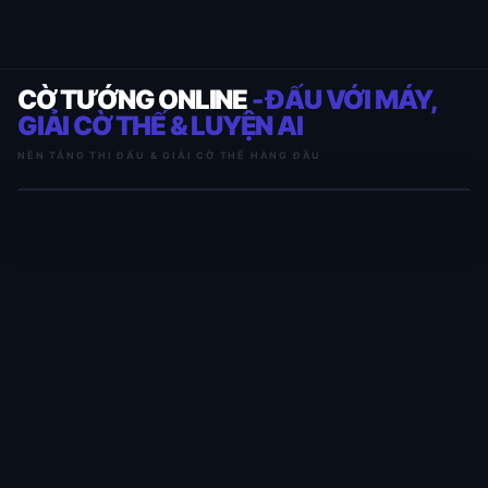
CỜ TƯỚNG ONLINE
- ĐẤU VỚI MÁY,
GIẢI CỜ THẾ & LUYỆN AI
NỀN TẢNG THI ĐẤU & GIẢI CỜ THẾ HÀNG ĐẦU