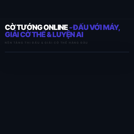
CỜ TƯỚNG ONLINE
- ĐẤU VỚI MÁY,
GIẢI CỜ THẾ & LUYỆN AI
NỀN TẢNG THI ĐẤU & GIẢI CỜ THẾ HÀNG ĐẦU