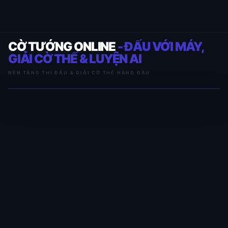
CỜ TƯỚNG ONLINE
- ĐẤU VỚI MÁY,
GIẢI CỜ THẾ & LUYỆN AI
NỀN TẢNG THI ĐẤU & GIẢI CỜ THẾ HÀNG ĐẦU