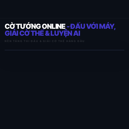
CỜ TƯỚNG ONLINE
- ĐẤU VỚI MÁY,
GIẢI CỜ THẾ & LUYỆN AI
NỀN TẢNG THI ĐẤU & GIẢI CỜ THẾ HÀNG ĐẦU