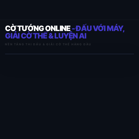
CỜ TƯỚNG ONLINE
- ĐẤU VỚI MÁY,
GIẢI CỜ THẾ & LUYỆN AI
NỀN TẢNG THI ĐẤU & GIẢI CỜ THẾ HÀNG ĐẦU