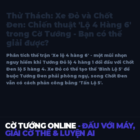
Thử Thách: Xe Đỏ và Chốt
Đen: Chiến thuật 'Lộ 4 Hàng 6'
trong Cờ Tướng - Bạn có thể
giải được?
Phân tích thế trận 'Xe lộ 4 hàng 6' - một mũi nhọn
nguy hiểm khi Tướng Đỏ lộ 4 hàng 1 đối đầu với Chốt
Đen lộ 5 hàng 4. Xe Đỏ có thể tạo thế 'Bình Lộ 5' để
buộc Tướng Đen phải phòng ngự, song Chốt Đen
vẫn có cách phản công bằng 'Tấn Lộ 5'.
CỜ TƯỚNG ONLINE
- ĐẤU VỚI MÁY,
GIẢI CỜ THẾ & LUYỆN AI