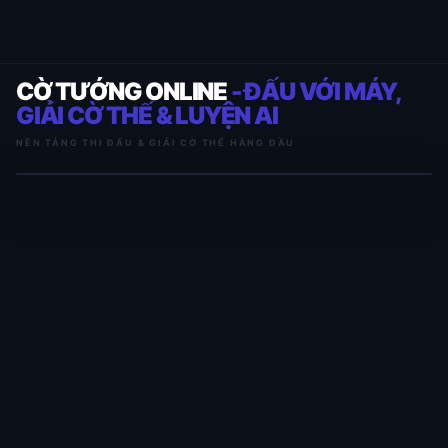
CỜ TƯỚNG ONLINE
- ĐẤU VỚI MÁY,
GIẢI CỜ THẾ & LUYỆN AI
NỀN TẢNG THI ĐẤU & GIẢI CỜ THẾ HÀNG ĐẦU