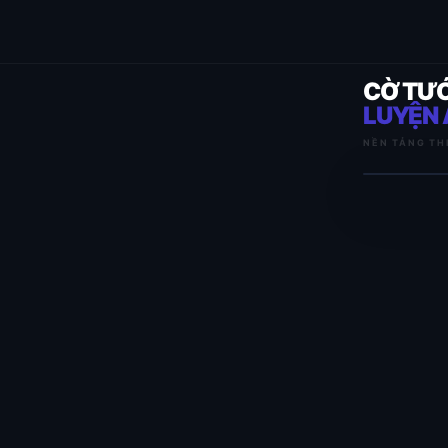
CỜ TƯ
LUYỆN 
NỀN TẢNG TH