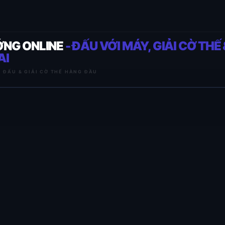
ỚNG ONLINE
- ĐẤU VỚI MÁY, GIẢI CỜ THẾ 
AI
I ĐẤU & GIẢI CỜ THẾ HÀNG ĐẦU