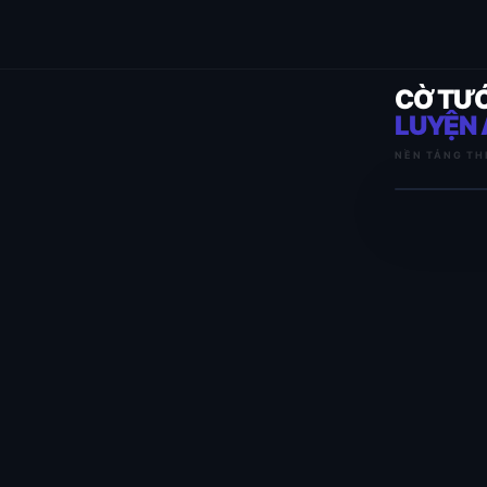
CỜ TƯ
LUYỆN 
NỀN TẢNG TH