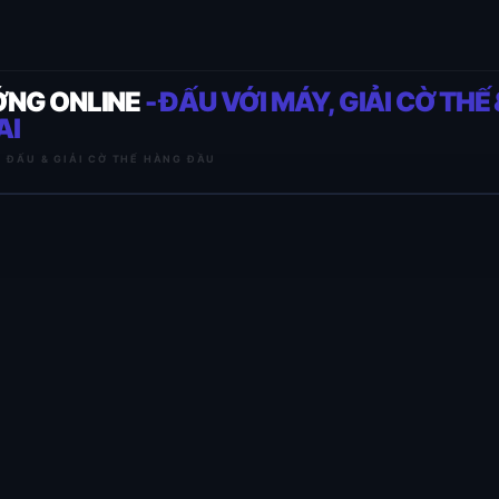
ỚNG ONLINE
- ĐẤU VỚI MÁY, GIẢI CỜ THẾ 
AI
I ĐẤU & GIẢI CỜ THẾ HÀNG ĐẦU