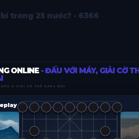
bí trong 25 nước? - 6366
NG ONLINE
- ĐẤU VỚI MÁY, GIẢI CỜ T
I
 ĐẤU & GIẢI CỜ THẾ HÀNG ĐẦU
eplay