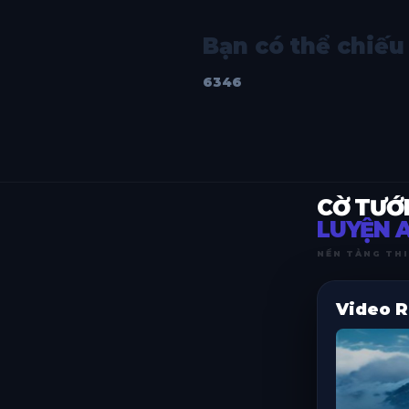
Bạn có thể chiếu 
6346
CỜ TƯỚ
LUYỆN A
NỀN TẢNG THI
Video R